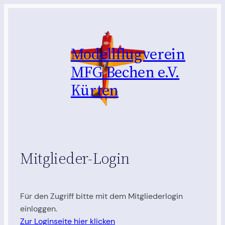
Zum
Inhalt
springen
Modellflugverein
MFG Bechen e.V.
Kürten
Mitglieder-Login
Für den Zugriff bitte mit dem Mitgliederlogin
einloggen.
Zur Loginseite hier klicken